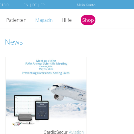
013 0
EN
|
DE
| FR
Mein Konto
Patienten
Magazin
Hilfe
Shop
News