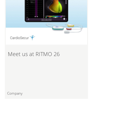
Meet us at RITMO 26
Company