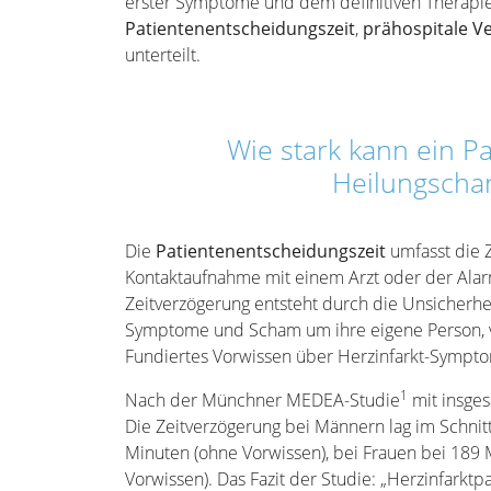
erster Symptome und dem definitiven Therapie
Patientenentscheidungszeit
,
prähospitale V
unterteilt.
Wie stark kann ein Pa
Heilungscha
Die
Patientenentscheidungszeit
umfasst die 
Kontaktaufnahme mit einem Arzt oder der Alar
Zeitverzögerung entsteht durch die Unsicherhei
Symptome und Scham um ihre eigene Person, v
Fundiertes Vorwissen über Herzinfarkt-Sympto
1
Nach der Münchner MEDEA-Studie
mit insges
Die Zeitverzögerung bei Männern lag im Schnit
Minuten (ohne Vorwissen), bei Frauen bei 189
Vorwissen). Das Fazit der Studie: „Herzinfark