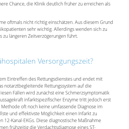
e Chance, die Klinik deutlich früher zu erreichen als
 oftmals nicht richtig einschätzen. Aus diesem Grund
sikopatienten sehr wichtig. Allerdings wenden sich zu
as zu längeren Zeitverzögerungen führt.
ähospitalen Versorgungszeit?
dem Eintreffen des Rettungsdienstes und endet mit
das notarztbegleitende Rettungssystem auf die
n diesen Fällen wird zunächst eine Schmerzsymptomatik
ssagekraft infarktspezifischer Enzyme tritt jedoch erst
r Methode oft noch keine umfassende Diagnose im
ste und effektivste Möglichkeit einen Infarkt zu
ten 12-Kanal-EKGs. Diese diagnostische Maßnahme
men frühzeitig die Verdachtsdiagnose eines ST-