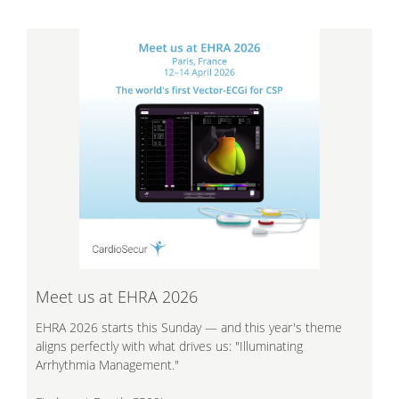
Meet us at EHRA 2026
EHRA 2026 starts this Sunday — and this year's theme
aligns perfectly with what drives us: "Illuminating
Arrhythmia Management."