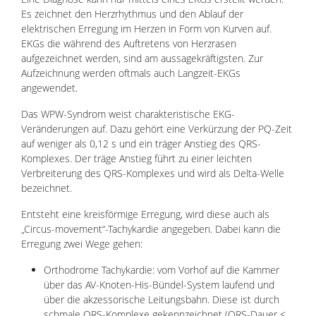
Es zeichnet den Herzrhythmus und den Ablauf der
elektrischen Erregung im Herzen in Form von Kurven auf.
EKGs die während des Auftretens von Herzrasen
aufgezeichnet werden, sind am aussagekräftigsten. Zur
Aufzeichnung werden oftmals auch Langzeit-EKGs
angewendet.
Das WPW-Syndrom weist charakteristische EKG-
Veränderungen auf. Dazu gehört eine Verkürzung der PQ-Zeit
auf weniger als 0,12 s und ein träger Anstieg des QRS-
Komplexes. Der träge Anstieg führt zu einer leichten
Verbreiterung des QRS-Komplexes und wird als Delta-Welle
bezeichnet.
Entsteht eine kreisförmige Erregung, wird diese auch als
„Circus-movement“-Tachykardie angegeben. Dabei kann die
Erregung zwei Wege gehen:
Orthodrome Tachykardie: vom Vorhof auf die Kammer
über das AV-Knoten-His-Bündel-System laufend und
über die akzessorische Leitungsbahn. Diese ist durch
schmale QRS-Komplexe gekennzeichnet (QRS-Dauer <