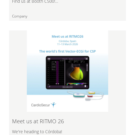
Find us at Booth C500!…
Company
Meet us at RITMO 26
We're heading to Córdoba!