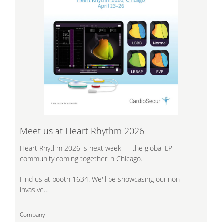
Meet us at Heart Rhythm 2026
Heart Rhythm 2026 is next week — the global EP
community coming together in Chicago.
Find us at booth 1634. We'll be showcasing our non-
invasive…
Company