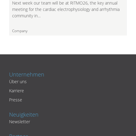
Next week our team will be at RITMO26, the key annual
meeting for the cardiac electrophysiology and arrhythmia
community in…
Company
Unternehmen
Über uns
Karriere
Presse
Neuigkeiten
Newsletter