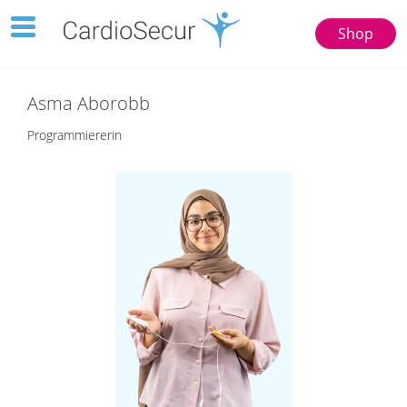
Toggle
Shop
navigation
123
77777
Asma Aborobb
Programmiererin