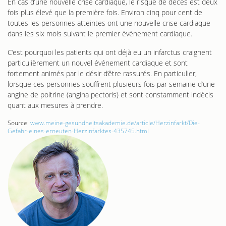
En cas d’une nouvelle crise cardiaque, le risque de décès est deux
fois plus élevé que la première fois. Environ cinq pour cent de
toutes les personnes atteintes ont une nouvelle crise cardiaque
dans les six mois suivant le premier événement cardiaque.
C’est pourquoi les patients qui ont déjà eu un infarctus craignent
particulièrement un nouvel événement cardiaque et sont
fortement animés par le désir d’être rassurés. En particulier,
lorsque ces personnes souffrent plusieurs fois par semaine d’une
angine de poitrine (angina pectoris) et sont constamment indécis
quant aux mesures à prendre.
Source:
www.meine-gesundheitsakademie.de/article/Herzinfarkt/Die-
Gefahr-eines-erneuten-Herzinfarktes-435745.html