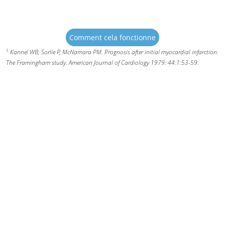
Comment cela fonctionne
1
Kannel WB, Sorlie P, McNamara PM. Prognosis after initial myocardial infarction:
The Framingham study. American Journal of Cardiology 1979: 44:1:53-59.